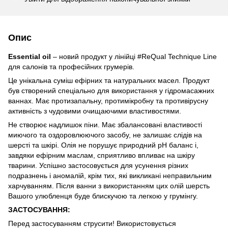
Опис
Essential oil
– новий продукт у лінійці #ReQual Technique Line
для салонів та професійних грумерів.
Це унікальна суміш ефірних та натуральних масел. Продукт
був створений спеціально для використання у гідромасажних
ваннах. Має протизапальну, протимікробну та противірусну
активність з чудовими очищаючими властивостями.
Не створює надлишок піни. Має збалансовані властивості
миючого та оздоровлюючого засобу, не залишає слідів на
шерсті та шкірі. Олія не порушує природний рН баланс і,
завдяки ефірним маслам, сприятливо впливає на шкіру
тварини. Успішно застосовується для усунення різних
подразнень і аномалій, крім тих, які викликані неправильним
харчуванням. Після ванни з використанням цих олій шерсть
Вашого улюбленця буде блискучою та легкою у грумінгу.
ЗАСТОСУВАННЯ:
Перед застосуванням струсити! Використовується