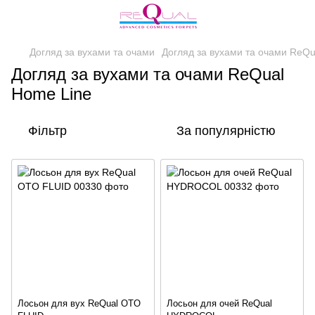
Догляд за вухами та очами
Догляд за вухами та очами ReQu
Догляд за вухами та очами ReQual
Home Line
Фільтр
За популярністю
Лосьон для вух ReQual OTO
Лосьон для очей ReQual