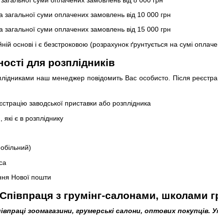
 загальної суми оплачених замовлень від 10 000 грн
 загальної суми оплачених замовлень від 15 000 грн
йній основі і є безстроковою (розрахунок ґрунтується на сумі оплач
ості для розплідників
плідниками наш менеджер повідомить Вас особисто. Після реєстрац
єстрацію заводської приставки або розплідника
, які є в розпліднику
обільний)
са
ння Нової пошти
Співпраця з грумінг-салонами, школами г
івпраці зоомагазини, грумерські салони, оптових покупців.