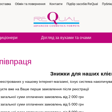
доставка
Обмін та повернення
Контакти
Підбір засобів ReQual
Публіка
диціонери
Догляд за вухами та очами
півпраця
Знижки для наших кліє
ареєстрованих у нашому інтернет-магазині, існує система накопичув
уєте вже на Ваше перше замовлення після реєстрації
загальної суми оплачених замовлень від 2 000 грн
загальної суми оплачених замовлень від 5 000 грн
загальної суми оплачених замовлень від 8 000 грн