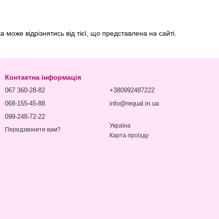
 може відрізнятись від тієї, що представлена на сайті.
Контактна інформація
067 360-28-82
+380992487222
068-155-45-88
info@requal.in.ua
099-248-72-22
Україна
Передзвонити вам?
Карта проїзду