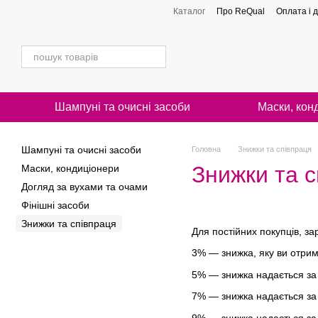
Перейти до основного контенту
Каталог
Про ReQual
Оплата і 
Шампуні та очисні засоби
Маски, кон
Шампуні та очисні засоби
Головна
Знижки та співпраця
Знижки та с
Маски, кондиціонери
Догляд за вухами та очами
Фінішні засоби
Знижки та співпраця
Для постійних покупців, з
3% — знижка, яку ви отрим
5% — знижка надається за 
7% — знижка надається за 
9% — знижка надається за 