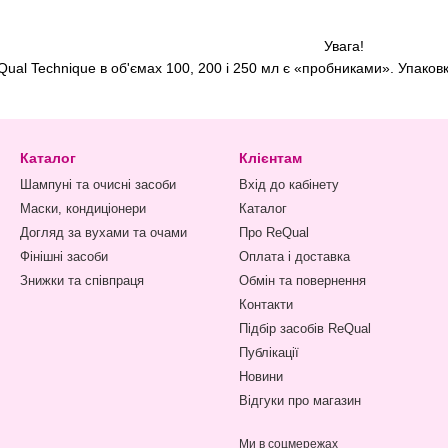
Увага!
Qual Technique в об'ємах 100, 200 і 250 мл є «пробниками». Упаковка
Каталог
Клієнтам
Шампуні та очисні засоби
Вхід до кабінету
Маски, кондиціонери
Каталог
Догляд за вухами та очами
Про ReQual
Фінішні засоби
Оплата і доставка
Знижки та співпраця
Обмін та повернення
Контакти
Підбір засобів ReQual
Публікації
Новини
Відгуки про магазин
Ми в соцмережах