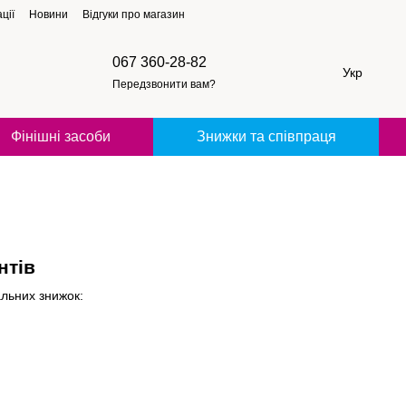
ції
Новини
Відгуки про магазин
067 360-28-82
Укр
Передзвонити вам?
Фінішні засоби
Знижки та співпраця
нтів
альних знижок: