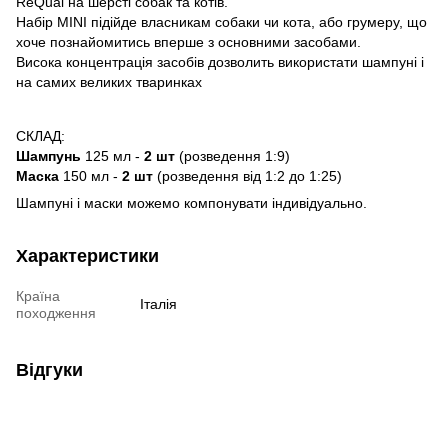
ReQual на шерсті собак та котів.
Набір MINI підійде власникам собаки чи кота, або грумеру, що
хоче познайомитись вперше з основними засобами.
Висока концентрація засобів дозволить використати шампуні і
на самих великих тваринках
СКЛАД:
Шампунь
125 мл -
2 шт
(розведення 1:9)
Маска
150 мл -
2 шт
(розведення від 1:2 до 1:25)
Шампуні і маски можемо компонувати індивідуально.
Характеристики
Країна
Італія
походження
Відгуки