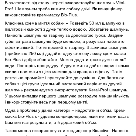
В залежності від стану шерсті використовуйте шампунь Vital-
Prof. Шампунем треба вимити собаку двічі. Як кондиціонер
використовуйте крем-маску Bio-Plus.
Класична схема миття собаки – Розведіть 50 мл шампуню в
півлітровій ємності з дуже теплою водою. Збовтайте шампунь.
Нанесіть шампунь на тварину за допомогою губки. Завдяки
губці витрата шампуню буде меншою, а результат набагато
ефективніший. Потім промийте тварину. В залишки шампуню
(приблизно 250 мл) додайте одну столову ложку крем-маски
Bio-Plus і добре збовтайте. Можна додати трохи дуже теплої
води. Повторіть процедуру. У друге миття дайте тварині кілька
хвилин постояти з цією маскою для кращого ефекту. Потім
ретельно промийте і приступайте до сушіння. Для багатьох
собак з цієї групи ідеальний виставковий варіант як другий
шампунь рекомендуємо використовувати Keral-Prof шампунь.
У цьому випадку першого шампуню розводьте меншу кількість
і використовуйте весь при першому митті.
Одна з проблем у даній категорії – недостатній об'єм. Крем-
маска Bio-Plus є чудовим кондиціонером, який не тільки дасть
Вам миттєві результати, а й додатковий об'єм.
Також можна використовувати кондиціонер Bioactive. Нанесіть